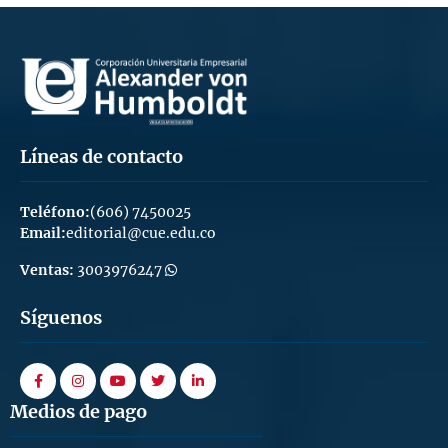
Líneas de contacto
Teléfono:
(606) 7450025
Email:
editorial@cue.edu.co
Ventas:
3003976247
Síguenos
facebook
instagram
youtube
twitter
linkedin
Medios de pago