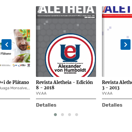
eia - Edición
Revista Aletheia - Edición
Unidad de I+D
3 - 2013
VV.AA
Detalles
Detalles