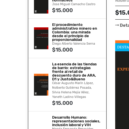
normativos
Jose Miguel Camacho Castro
$15.000
$15.
El procedimiento
Deta
administrativo minero en
Colombia: una mirada
desde el principio de
proporcionalidad
Diego Alberto Valencia Serna
DESTA
$15.000
La esencia de las tiendas
de barrio: estrategias
frente al retail de
descuento duro de ARA,
D1 y Justo&Bueno
César Augusto Marín López,
Nolberto Gutiérrez Posada,
Silvia Helena Mejía Vélez,
Yaneth Ladino Villegas
$15.000
Desarrollo Humano:
representaciones sociales,
inclusión laboral y VIH
Magda Fernanda Benavides