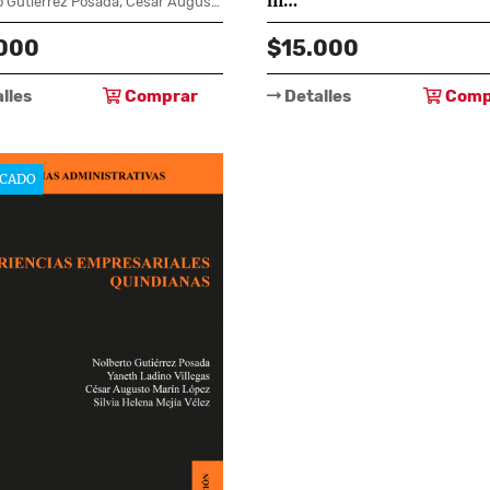
m…
Nolberto Gutiérrez Posada, César Augusto Marín López, Silvia Helena Mejía Vélez, Diego Alejandro Ovalle Celis, Lina María Ríos Pinilla, Arcesio Millán Chica
Nolberto Gutiérrez Posada
000
$15.000
lles
Comprar
Detalles
Comp
CADO