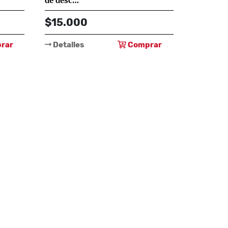
de desc…
César Augusto Marín López, Nolberto Gutiérrez Posada, Silvia Helena Mejía Vélez, Yaneth Ladino Villegas
$15.000
rar
Detalles
Comprar