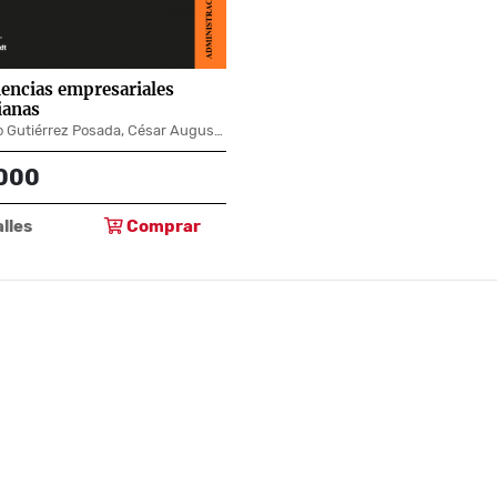
encias empresariales
ianas
Nolberto Gutiérrez Posada, César Augusto Marín López, Silvia Helena Mejía Vélez, Yaneth Ladino Villegas
000
lles
Comprar