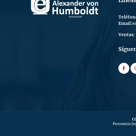
Líneas
Teléfon
Email:
e
Ventas:
Sígue
faceboo
in
C
Personería Ju