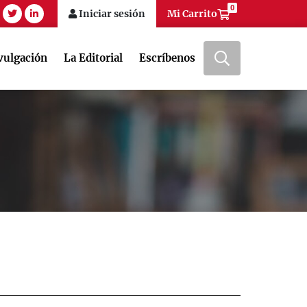
0
am
tube
twitter
linkedin
Iniciar sesión
Mi Carrito
vulgación
La Editorial
Escríbenos