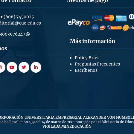
 de contacto
Medios de pago
o:
(606) 7450025
ditorial@cue.edu.co
3003976247
Más información
nos
Policy Brief
Preguntas Frecuentes
k
stagram
youtube
twitter
linkedin
Escríbenos
ORPORACIÓN UNIVERSITARIA EMPRESARIAL ALEXANDER VON HUMBOL
rídica Resolución 439 del 14 de marzo de 2001 otorgada por el Ministerio de Educ
VIGILADA MINEDUCACIÓN