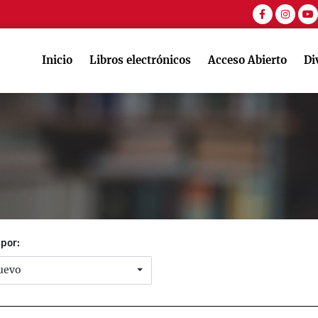
facebook
instagr
you
Inicio
Libros electrónicos
Acceso Abierto
Di
por:
uevo