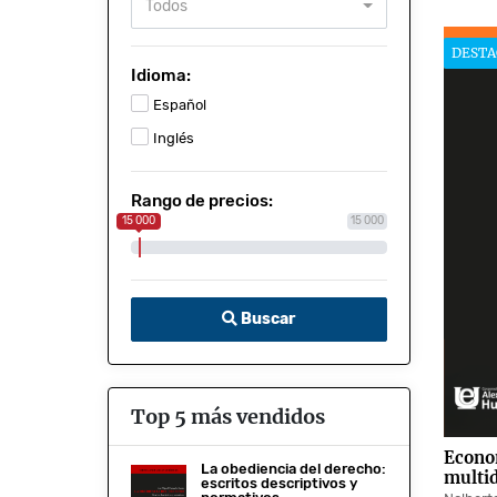
Todos
DESTA
Idioma:
Español
Inglés
Rango de precios:
15 000
15 000
Buscar
Top 5 más vendidos
Econom
La obediencia del derecho:
multid
escritos descriptivos y