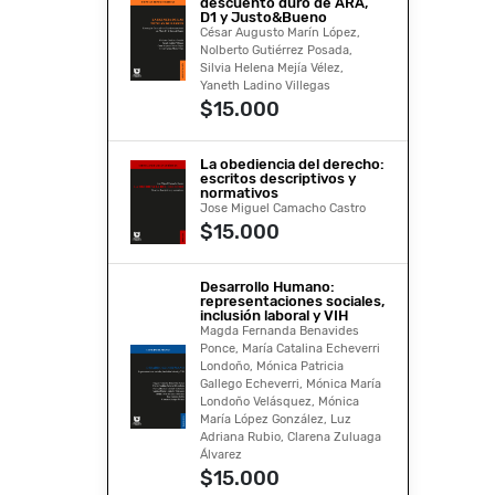
descuento duro de ARA,
D1 y Justo&Bueno
César Augusto Marín López,
Nolberto Gutiérrez Posada,
Silvia Helena Mejía Vélez,
Yaneth Ladino Villegas
$15.000
La obediencia del derecho:
escritos descriptivos y
normativos
Jose Miguel Camacho Castro
$15.000
Desarrollo Humano:
representaciones sociales,
inclusión laboral y VIH
Magda Fernanda Benavides
Ponce, María Catalina Echeverri
Londoño, Mónica Patricia
Gallego Echeverri, Mónica María
Londoño Velásquez, Mónica
María López González, Luz
Adriana Rubio, Clarena Zuluaga
Álvarez
$15.000