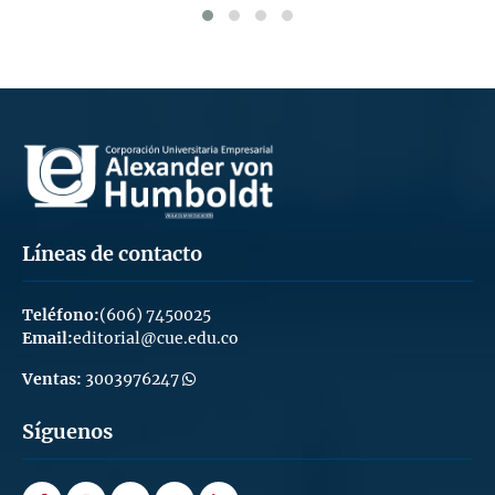
Líneas de contacto
Teléfono:
(606) 7450025
Email:
editorial@cue.edu.co
Ventas:
3003976247
Síguenos
facebook
instagram
youtube
twitter
linkedin