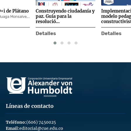
o ciudadanía y
Implementación del
Detección te
a la
modelo pedagógico
Leucemia
constructivist…
ballos Ruiz
Paula Andrea Ceballos Ruiz
Detalles
Detalles
Líneas de contacto
Teléfono:
(606) 7450025
Email:
editorial@cue.edu.co