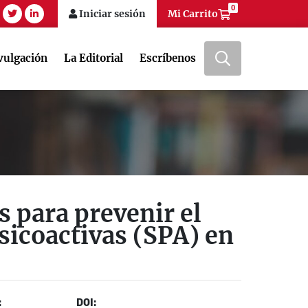
0
am
tube
twitter
linkedin
Iniciar sesión
Mi Carrito
vulgación
La Editorial
Escríbenos
s para prevenir el
sicoactivas (SPA) en
:
DOI: