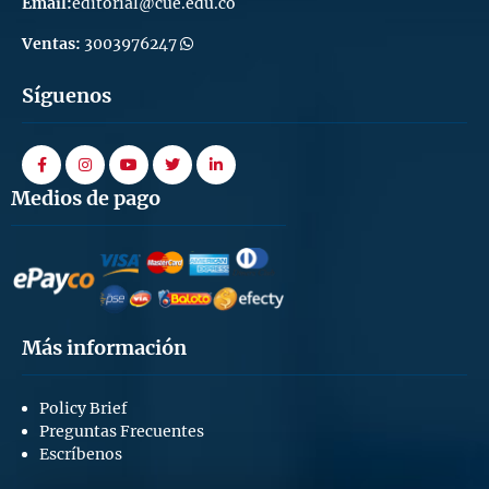
Email:
editorial@cue.edu.co
Ventas:
3003976247
Síguenos
facebook
instagram
youtube
twitter
linkedin
Medios de pago
Más información
Policy Brief
Preguntas Frecuentes
Escríbenos