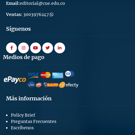
Email:
editorial@cue.edu.co
Ventas:
3003976247
Síguenos
facebook
instagram
youtube
twitter
linkedin
Medios de pago
Más información
Policy Brief
Preguntas Frecuentes
Escríbenos